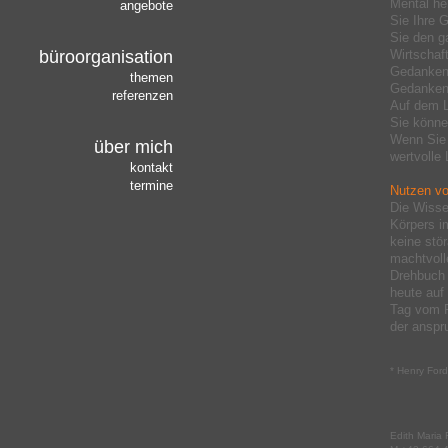
Mental he
angebote
Sie Ihre 
Sie den g
büroorganisation
Wirtschaft
Gedanken,
themen
Gedanken,
referenzen
Auf dem L
Sie könne
Wenn Sie 
über mich
wertvolle 
kontakt
termine
Nutzen vo
Die Wisse
Körpers i
keine stö
machtvoll
Drehbuch 
heute auf
Tag vom R
der anspr
* Henry Ford
Edith Maria 