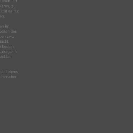
 Leben. Es
ieren, zu
ucht es nur
en.
ben im
keiten des
ben zwar
nicht
m besten,
Energie in
eichbar
pl. Lebens-
satorischen