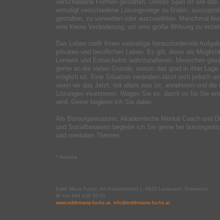
verschiedene Formen gestalten. Dieses Spiel ist wie das
ermutigt verschiedene Lösungswege zu finden, auszuprob
gestalten, zu verwerfen oder auszuwählen. Manchmal bra
eine kleine Veränderung, um eine große Wirkung zu erziel
Das Leben stellt Ihnen vielseitige herausfordernde Aufga
privaten und beruflichen Leben. Es gilt, diese als Möglich
Lernens und Entwickelns wahrzunehmen. Menschen glau
gerne an die vielen Gründe, warum das grad in ihrer Lage 
möglich ist. Eine Situation verändern lässt sich jedoch a
wenn wir das Jetzt, mit allem was ist, annehmen und die 
Lösungen investieren. Wagen Sie es, damit es für Sie err
wird. Gerne begleite ich Sie dabei.
Als Büroorganisatorin, Akademische Mental Coach und Di
und Sozialberaterin begleite ich Sie gerne bei büroorgani
und mentalen Themen.
* Seneca
Edith Maria Fuchs, Am Kresserbühel 1, 6923 Lauterach, Österreich
M +43 664 430 30 01
www.edithmaria-fuchs.at
,
info@edithmaria-fuchs.at